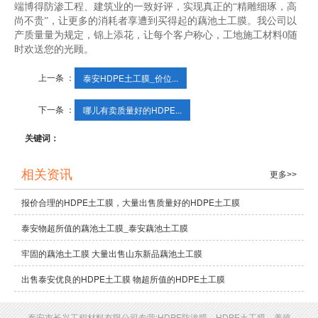
端博得防渗工程、建筑业的一致好评，实现真正的“精雕细琢，高
尚不贵”，让更多的消耗者享遭到买得起的藕池土工膜。我公司以
产质量量为规定，锦上添花，让每个客户称心，工地施工材料0随
时欢送您的光顾。
上一条 ：
泰安HDPE土工膜_价位...
下一条 ：
哪儿有卖质量好的HDPE...
关键词：
相关资讯
更多>>
报价合理的HDPE土工膜，大量出售质量好的HDPE土工膜
泰安物超所值的藕池土工膜_泰安藕池土工膜
牢固的藕池土工膜 大量出售山东新品藕池土工膜
出售泰安优良的HDPE土工膜 物超所值的HDPE土工膜
泰安市长兴工程材料有限公司专营:HDPE防渗膜、HDPE土工膜、养殖