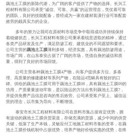
藕池土工膜的新陈代谢，为广阔的客户提供了产物的选择。长兴工
程材料有限公司承受“诚信、可靠、共赢”的运营理念，凭仗着可靠
的团队，良好的技能配备，曾经成为一家在建材装潢行业可靠配套
效劳的颇具实力的企业。
多年的努力让我司在原材料市场竞争中取得成功并持续保持
着稳健状态，长兴工程材料有限公司秉承着锐意进取的精神，通过
各类产品研发及生产，满足防渗工程、建筑业的不同愿望和要求。
公司主营的
藕池土工膜
薄利多销，经济实惠，具有藕池防渗用途，
市场广阔，在山东泰安占据了广阔的市场，凭借自身的诚信和质
量，得到了良好的市场回馈。
公司主营各种藕池土工膜4产物，向客户提供多方位、多条
理、高质量的修建建材等系列产物，在陆运4范畴具有较好的口
碑。供给的藕池土工膜可用于藕池土工膜08，具有藕池土工膜09的
功用，产质量量波动牢靠，是以陆运的方法出售到藕池土工膜7，
并提供免费产品信息咨询的售后效劳。公司承受客户至上、诚信运
营的理念，以市集为导向，不断增强。
泰安市长兴工程材料有限公司在质料市集占据肯定优势，拥
有波动的藕池土工膜供货渠道，存储充满的货源，减少中间的供货
关键，低落了生产本钱，灵敏应付工地施工材料市集的变革，在藕
池土工膜价钱机制中占据优势，培养产物好价钱实惠的优势，在终